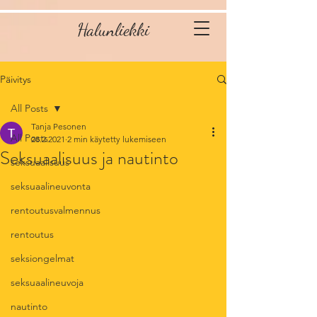
Halunliekki
Päivitys
All Posts
Tanja Pesonen
All Posts
28.2.2021
2 min käytetty lukemiseen
Seksuaalisuus ja nautinto
seksuaalisuus
seksuaalineuvonta
rentoutusvalmennus
rentoutus
seksiongelmat
seksuaalineuvoja
nautinto