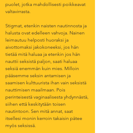
puolet, jotka mahdollisesti poikkeavat 
valtavirrasta. 
Stigmat, etenkin naisten nautinnosta ja 
halusta ovat edelleen vahvoja. Nainen 
leimautuu helposti huoraksi ja 
aivottomaksi jakokoneeksi, jos hän 
tietää mitä haluaa ja etenkin jos hän 
nauttii seksistä paljon, saati haluaa 
seksiä enemmän kuin mies. Milloin 
pääsemme seksin antamisen ja 
saamisen kulttuurista ihan vain seksistä 
nauttimisen maailmaan. Pois 
perinteisestä vaginaalisesta yhdynnästä, 
siihen että keskitytään toisen 
nautintoon. Sen mitä annat, saat 
itsellesi monin kerroin takaisin pätee 
myös seksissä. 