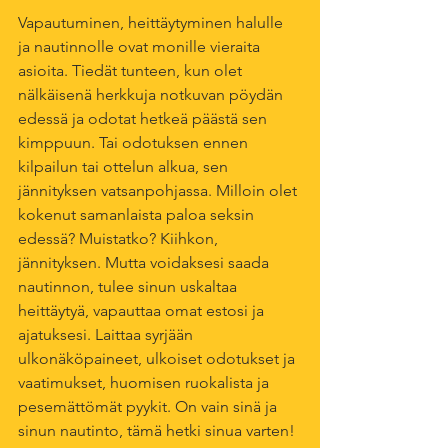
Vapautuminen, heittäytyminen halulle 
ja nautinnolle ovat monille vieraita 
asioita. Tiedät tunteen, kun olet 
nälkäisenä herkkuja notkuvan pöydän 
edessä ja odotat hetkeä päästä sen 
kimppuun. Tai odotuksen ennen 
kilpailun tai ottelun alkua, sen 
jännityksen vatsanpohjassa. Milloin olet 
kokenut samanlaista paloa seksin 
edessä? Muistatko? Kiihkon, 
jännityksen. Mutta voidaksesi saada 
nautinnon, tulee sinun uskaltaa 
heittäytyä, vapauttaa omat estosi ja 
ajatuksesi. Laittaa syrjään 
ulkonäköpaineet, ulkoiset odotukset ja 
vaatimukset, huomisen ruokalista ja 
pesemättömät pyykit. On vain sinä ja 
sinun nautinto, tämä hetki sinua varten! 