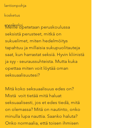
lantionpohja
kosketus
anaaliseksi
Meille opetetaan peruskoulussa 
seksistä perusteet, mitkä on 
sukuelimet, miten hedelmöitys 
tapahtuu ja millaisia sukupuolitauteja 
saat, kun harrastat seksiä. Hyvin kliinistä 
ja syy - seuraussuhteista. Mutta kuka 
opettaa miten voit löytää oman 
seksuaalisuutesi?
Mitä koko seksuaalisuus edes on? 
Mistä  voit tietää mitä haluat 
seksuaalisesti, jos et edes tiedä, mitä 
on olemassa? Mitä on nautinto, onko 
minulla lupa nauttia. Saanko haluta? 
Onko normaalia, että toisen ihmisen 