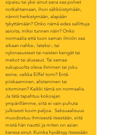
sipaisu tai yksi ainut sana saa polvet 
notkahtamaan, ihon sähköistymään, 
nännit herkistymään, alapään 
tykyttämään? Onko nämä edes sallittuja 
asioita, miksi tunnen näin? Onko 
normaalia että tuon saman ilmiön saa 
aikaan nahka-, lateksi-, tai 
nylonasusteet tai naisten kengät tai 
mekot tai alusasut. Tai samaa 
sukupuolta oleva ihminen tai joku 
esine, vaikka Eiffel torni? Entä 
piiskaaminen, alistaminen tai 
sitominen? Kaikki tämä on normaalia. 
Ja tätä tapahtuu kokoajan 
ympärillämme, siitä ei vain puhuta 
julkisesti kovin paljoa.  Seksuaalisuus 
muodostuu ihmisestä itsestään, siitä 
mistä hän nauttii ja miten on asian 
kanssa sinut. Kuinka hyväksyy itsessään 