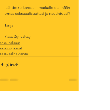
 Lähdetkö kanssani matkalle etsimään 
omaa seksuaalisuuttasi ja nautintoasi? 
Tanja
Kuva @pixabay 
seksuaalisuus
seksiongelmat
seksuaalineuvonta
Katso kaikki
Viimeisimmät päivitykset