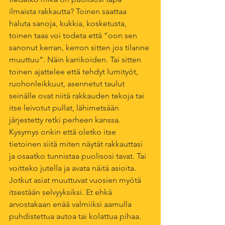
ilmaista rakkautta? Toinen saattaa 
haluta sanoja, kukkia, kosketusta, 
toinen taas voi todeta että ”oon sen 
sanonut kerran, kerron sitten jos tilanne 
muuttuu”. Näin karrikoiden. Tai sitten 
toinen ajattelee että tehdyt lumityöt, 
ruohonleikkuut, asennetut taulut 
seinälle ovat niitä rakkauden tekoja tai 
itse leivotut pullat, lähimetsään 
järjestetty retki perheen kanssa. 
Kysymys onkin että oletko itse 
tietoinen siitä miten näytät rakkauttasi 
ja osaatko tunnistaa puolisosi tavat. Tai 
voitteko jutella ja avata näitä asioita. 
Jotkut asiat muuttuvat vuosien myötä 
itsestään selvyyksiksi. Et ehkä 
arvostakaan enää valmiiksi aamulla 
puhdistettua autoa tai kolattua pihaa. 