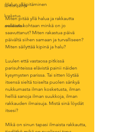
Halun ylläpitäminen
lantionpohja
kosketus
Miten pitää yllä halua ja rakkautta 
sellaista kohtaan minkä on jo 
anaaliseksi
saavuttanut? Miten rakastua päivä 
päivältä siihen samaan ja turvalliseen? 
Miten säilyttää kipinä ja halu?
Luulen että vastaosa pitkissä 
parisuhteissa elävistä painii näiden 
kysymysten parissa. Tai sitten löytää 
itsensä sieltä toiselta puolen sänkyä 
nukkumasta ilman kosketusta, ilman 
helliä sanoja ilman suukkoja, ilman 
rakkauden ilmaisuja. Mistä sinä löydät 
itsesi?
Mikä on sinun tapasi ilmaista rakkautta, 
tiedätkö mikä on puolisosi tapa 