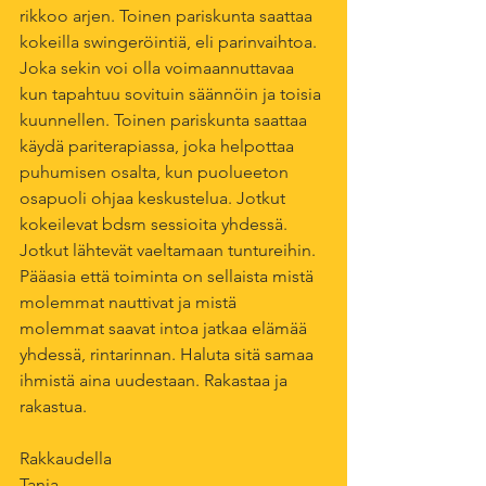
rikkoo arjen. Toinen pariskunta saattaa 
kokeilla swingeröintiä, eli parinvaihtoa. 
Joka sekin voi olla voimaannuttavaa 
kun tapahtuu sovituin säännöin ja toisia 
kuunnellen. Toinen pariskunta saattaa 
käydä pariterapiassa, joka helpottaa 
puhumisen osalta, kun puolueeton 
osapuoli ohjaa keskustelua. Jotkut 
kokeilevat bdsm sessioita yhdessä. 
Jotkut lähtevät vaeltamaan tuntureihin. 
Pääasia että toiminta on sellaista mistä 
molemmat nauttivat ja mistä 
molemmat saavat intoa jatkaa elämää 
yhdessä, rintarinnan. Haluta sitä samaa 
ihmistä aina uudestaan. Rakastaa ja 
rakastua.
Rakkaudella
Tanja 