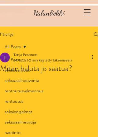
Halunliekki
Päivitys
All Posts
Tanja Pesonen
All Posts
24.4.2021
2 min käytetty lukemiseen
Miten haluta jo saatua?
seksuaalisuus
seksuaalineuvonta
rentoutusvalmennus
rentoutus
seksiongelmat
seksuaalineuvoja
nautinto