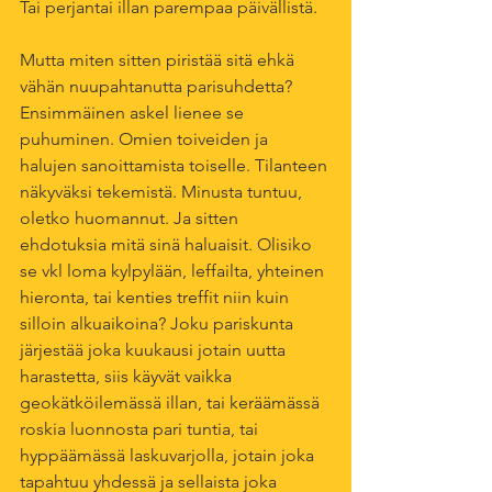
Tai perjantai illan parempaa päivällistä.
Mutta miten sitten piristää sitä ehkä 
vähän nuupahtanutta parisuhdetta? 
Ensimmäinen askel lienee se 
puhuminen. Omien toiveiden ja 
halujen sanoittamista toiselle. Tilanteen 
näkyväksi tekemistä. Minusta tuntuu, 
oletko huomannut. Ja sitten 
ehdotuksia mitä sinä haluaisit. Olisiko 
se vkl loma kylpylään, leffailta, yhteinen 
hieronta, tai kenties treffit niin kuin 
silloin alkuaikoina? Joku pariskunta 
järjestää joka kuukausi jotain uutta 
harastetta, siis käyvät vaikka 
geokätköilemässä illan, tai keräämässä 
roskia luonnosta pari tuntia, tai 
hyppäämässä laskuvarjolla, jotain joka 
tapahtuu yhdessä ja sellaista joka 