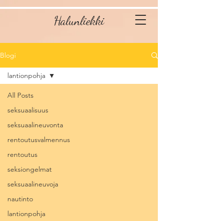
Halunliekki
Blogi
lantionpohja
All Posts
seksuaalisuus
seksuaalineuvonta
rentoutusvalmennus
rentoutus
seksiongelmat
seksuaalineuvoja
nautinto
lantionpohja